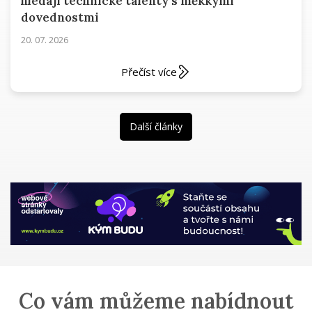
hledají technické talenty s měkkými
dovednostmi
20. 07. 2026
Přečíst více
Další články
Co vám můžeme nabídnout