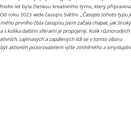
Mnoho let byla členkou kreativního týmu, který připravov
 Od roku 2023 vede časopis Světlo:
„Časopis tohoto typu j
ého prvního čísla časopisu jsem začala chápat, jak široký
r a s kolika dalšími sférami je propojený. Kolik různorodých
ativních, zajímavých a zapálených lidí se v tomto oboru
hu být aktivním pozorovatelem výše zmíněného a smyslupln