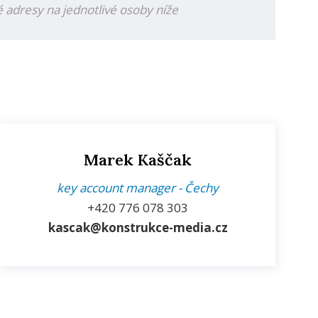
 adresy na jednotlivé osoby níže
Marek Kaščak
key account manager - Čechy
+420
776 078 303
kascak@konstrukce-media.cz