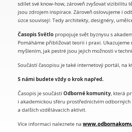
sdílet své know-how, zároveň zvyšovat vizibilitu t
jsou zdrojem inspirace. Zároveň oslovujeme i odb
úzce souvisejí: Tedy architekty, designéry, umělce
Časopis Světlo
propojuje svět byznysu s akademi
Pomáháme přibližovat teorii i praxi. Ukazujem
myšlením, jak pestré jsou jejich možnosti v techn
Součástí časopisu je také internetový portál, na 
S námi budete vždy o krok napřed.
Časopis je součástí
Odborné komunity
, která p
i akademickou sféru prostřednictvím odborných 
a dalších vzdělávacích aktivit.
Více informací naleznete na
www.odbornakomun