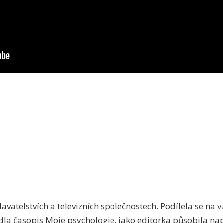
vatelstvích a televizních společnostech. Podílela se na v
edla časopis Moje psychologie, jako editorka působila nap