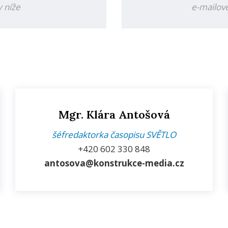
y níže
e-mailové
Mgr. Klára Antošová
šéfredaktorka časopisu SVĚTLO
+420
602 330 848
antosova@konstrukce-media.cz