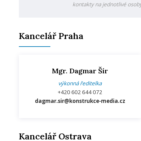
kontakty na jednotlivé osob
Kancelář Praha
Mgr. Dagmar Šír
výkonná ředitelka
+420
602 644 072
dagmar.sir@konstrukce-media.cz
Kancelář Ostrava