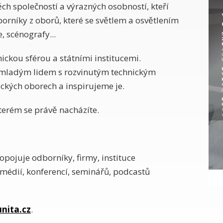
ěch společností a výrazných osobností, kteří
orníky z oborů, které se světlem a osvětlením
, scénografy...
ckou sférou a státními institucemi.
e mladým lidem s rozvinutým technickým
ických oborech a inspirujeme je.
kterém se právě nacházíte.
ropojuje odborníky, firmy, instituce
médií, konferencí, seminářů, podcastů
ita.cz
.