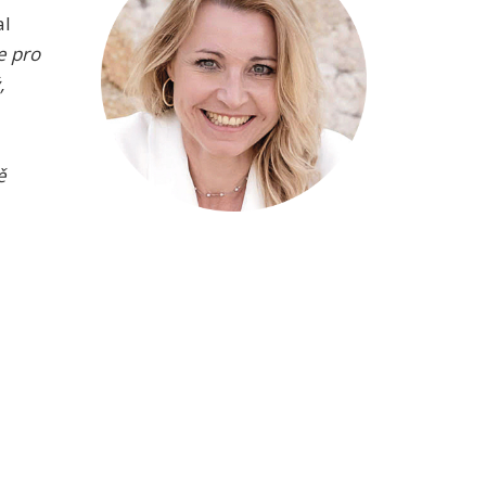
al
e pro
,
ě