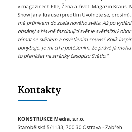
v magazínech Elle, Žena a život. Magazín Kraus. 
Show Jana Krause (předtím Uvolněte se, prosím).
mě průnikem do zcela nového světa. Až po vydání m
obsáhlý a hlavně fascinující svět je světlařský obo
témat se světlem a osvětlením souvisí. Kolik inspir
pohybuje. Je mi ctí a potěšením, že právě já mo
to přenášet na stránky časopisu Světlo.“
Kontakty
KONSTRUKCE Media, s.r.o.
Starobělská 5/1133, 700 30 Ostrava - Zábřeh