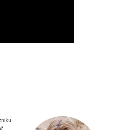
zniku
ř.