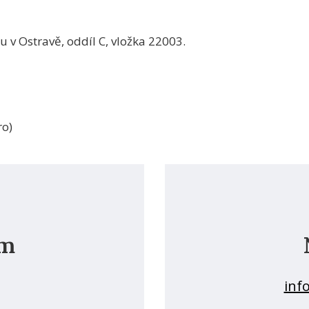
 v Ostravě, oddíl C, vložka 22003.
ro)
ám
inf