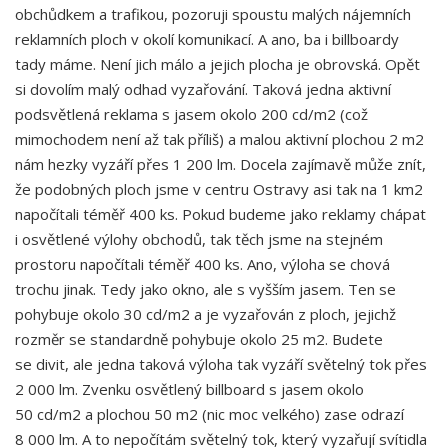
obchůdkem a trafikou, pozoruji spoustu malých nájemních
reklamních ploch v okolí komunikací. A ano, ba i billboardy
tady máme. Není jich málo a jejich plocha je obrovská. Opět
si dovolím malý odhad vyzařování. Taková jedna aktivní
podsvětlená reklama s jasem okolo 200 cd/m2 (což
mimochodem není až tak příliš) a malou aktivní plochou 2 m2
nám hezky vyzáří přes 1 200 lm. Docela zajímavě může znít,
že podobných ploch jsme v centru Ostravy asi tak na 1 km2
napočítali téměř 400 ks. Pokud budeme jako reklamy chápat
i osvětlené výlohy obchodů, tak těch jsme na stejném
prostoru napočítali téměř 400 ks. Ano, výloha se chová
trochu jinak. Tedy jako okno, ale s vyšším jasem. Ten se
pohybuje okolo 30 cd/m2 a je vyzařován z ploch, jejichž
rozměr se standardně pohybuje okolo 25 m2. Budete
se divit, ale jedna taková výloha tak vyzáří světelný tok přes
2 000 lm. Zvenku osvětlený billboard s jasem okolo
50 cd/m2 a plochou 50 m2 (nic moc velkého) zase odrazí
8 000 lm. A to nepočítám světelný tok, který vyzařují svítidla