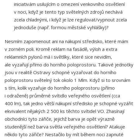
iniciativám usilujícím o omezení venkovního osvětlení
v noci, když je tento typ světelných zdrojů nechává
zcela chladnými, i když je lze regulovat/vypnout zcela
jednoduše (např. formou městské vyhlášky)?
Nesmím zapomenout ani na nákupní středisko, které mám
v zorném poli. Kromě reklam na fasádě, výloh a extra
reklamních pylonů má i světlíky, které sice nevidím,
ale vyzařují přímo do horního poloprostoru. Takové jednotky
jsou v realitě Ostravy schopné vyzařovat do horního
poloprostoru světelný tok okolo 1 Mlm. Když si to srovnám
s tím, kolik vyzařuje do horního poloprostoru (přímo
i odraženě) průměrné svítidlo veřejného osvětlení (cca
400 lm), tak jedno větší nákupní středisko je schopné vyzářit
ekvivalent nějakých 2 500 ks těchto svítidel VO. Zhasínají
obchodníci tyto zářiče, jejichž barva je opět výrazně
studenější než barva světla veřejného osvětlení? Atakuje
někdo tyto zářiče? Nestačilo by mít během noci zapnuté