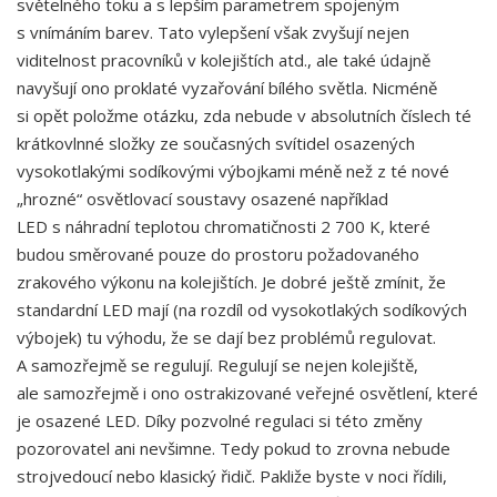
světelného toku a s lepším parametrem spojeným
s vnímáním barev. Tato vylepšení však zvyšují nejen
viditelnost pracovníků v kolejištích atd., ale také údajně
navyšují ono proklaté vyzařování bílého světla. Nicméně
si opět položme otázku, zda nebude v absolutních číslech té
krátkovlnné složky ze současných svítidel osazených
vysokotlakými sodíkovými výbojkami méně než z té nové
„hrozné“ osvětlovací soustavy osazené například
LED s náhradní teplotou chromatičnosti 2 700 K, které
budou směrované pouze do prostoru požadovaného
zrakového výkonu na kolejištích. Je dobré ještě zmínit, že
standardní LED mají (na rozdíl od vysokotlakých sodíkových
výbojek) tu výhodu, že se dají bez problémů regulovat.
A samozřejmě se regulují. Regulují se nejen kolejiště,
ale samozřejmě i ono ostrakizované veřejné osvětlení, které
je osazené LED. Díky pozvolné regulaci si této změny
pozorovatel ani nevšimne. Tedy pokud to zrovna nebude
strojvedoucí nebo klasický řidič. Pakliže byste v noci řídili,