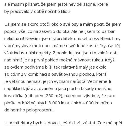
ale musím přiznat, že jsem ještě neviděl žádné, které
by pracovalo v době nočního klidu.
Už jsem se skoro otočil okolo své osy a mám pocit, že jsem
popsal vše, co mi zasvítilo do oka. Ale ne. Jsem to barbar
nekulturní! Nevšiml jsem si architektonického osvětlení. I my
v průmyslové metropoli máme osvětlené kostelíčky, častěji
však industriální objekty. Z pohledu jasu jsou to záležitosti,
nad nimiž je na první pohled možné mávnout rukou. Když
se ovšem podíváme blíž, tak relativně malý jas okolo
10 cd/m2 v kombinaci s osvětlovanou plochou, která
je většinou nemalá, jejich význam narůstá. Vezmeme-li
například k již avizovanému jasu plochu fasády menšího
kostelíčka (odhadem 250 m2), najednou zjistíme, že tato
ploška odráží nějakých 8 000 lm a z nich 4 000 lm přímo
do horního poloprostoru.
U architektury bych si dovolil ještě chvíli zůstat. Zde mě opět