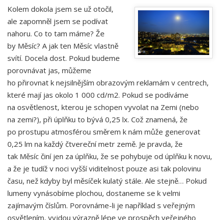
Kolem dokola jsem se už otočil,
ale zapomněl jsem se podívat
nahoru. Co to tam máme? Že
by Měsíc? A jak ten Měsíc vlastně
svítí. Docela dost. Pokud budeme
porovnávat jas, můžeme
ho přirovnat k nejsilnějším obrazovým reklamám v centrech,
které mají jas okolo 1 000 cd/m2. Pokud se podíváme
na osvětlenost, kterou je schopen vyvolat na Zemi (nebo
na zemi?), při úplňku to bývá 0,25 lx. Což znamená, že
po prostupu atmosférou směrem k nám může generovat
0,25 lm na každý čtvereční metr země. Je pravda, že
tak Měsíc činí jen za úplňku, že se pohybuje od úplňku k novu,
a že je tudíž v noci vyšší viditelnost pouze asi tak polovinu
času, než kdyby byl měsíček kulatý stále. Ale stejně… Pokud
lumeny vynásobíme plochou, dostaneme se k velmi
zajímavým číslům. Porovnáme-li je například s veřejným
osvětlením, vyjdou výrazně lépe ve prospěch veřejného