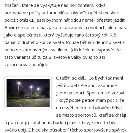
značení, které se vyskytuje nad horizontem. Když
porovnáme počty automobilů a toky VO, opět si musíme
položit otázku, jestli bychom náhodou neměli přestat jezdit.
Bavím se nejen o nás jako o soukromých osobách, ale o nás
jako o společnosti, která vyžaduje ráno čerstvý rohlík či
banán z druhého konce světa. Pouze během denního světla
nebo se zatmavenými svítilnami (dědeček mi vyprávěl, že
tato varianta už tu za 2. světové války byla) to asi
zprocesovat nepůjde.
Otáčím se dál… Co bych tak mohl
ještě vidět? Ale ano, zapomněl
jsem na sport. Sportem ke zdraví.
I když podle petice mám pocit, že
na osvětleném fotbalovém hřišti
se místo sportovců, kteří se chtějí
a potřebují protáhnout, budou plazit stíny, které to bílé
světlo ubíjí. Z hlediska působení těchto sportovišť na spánek