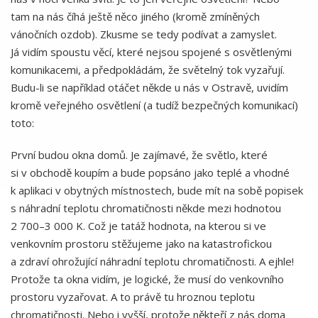
tam na nás číhá ještě něco jiného (kromě zmíněných
vánočních ozdob). Zkusme se tedy podívat a zamyslet.
Já vidím spoustu věcí, které nejsou spojené s osvětlenými
komunikacemi, a předpokládám, že světelný tok vyzařují.
Budu-li se například otáčet někde u nás v Ostravě, uvidím
kromě veřejného osvětlení (a tudíž bezpečných komunikací)
toto:
První budou okna domů. Je zajímavé, že světlo, které
si v obchodě koupím a bude popsáno jako teplé a vhodné
k aplikaci v obytných místnostech, bude mít na sobě popisek
s náhradní teplotu chromatičnosti někde mezi hodnotou
2 700–3 000 K. Což je tatáž hodnota, na kterou si ve
venkovním prostoru stěžujeme jako na katastrofickou
a zdraví ohrožující náhradní teplotu chromatičnosti. A ejhle!
Protože ta okna vidím, je logické, že musí do venkovního
prostoru vyzařovat. A to právě tu hroznou teplotu
chromatičnosti. Nebo i vyšší, protože někteří z nás doma