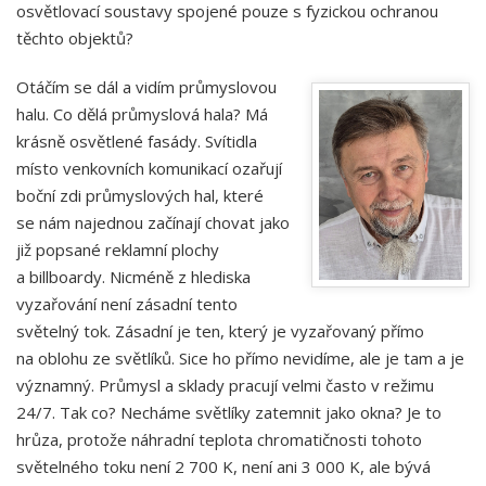
osvětlovací soustavy spojené pouze s fyzickou ochranou
těchto objektů?
Otáčím se dál a vidím průmyslovou
halu. Co dělá průmyslová hala? Má
krásně osvětlené fasády. Svítidla
místo venkovních komunikací ozařují
boční zdi průmyslových hal, které
se nám najednou začínají chovat jako
již popsané reklamní plochy
a billboardy. Nicméně z hlediska
vyzařování není zásadní tento
světelný tok. Zásadní je ten, který je vyzařovaný přímo
na oblohu ze světlíků. Sice ho přímo nevidíme, ale je tam a je
významný. Průmysl a sklady pracují velmi často v režimu
24/7. Tak co? Necháme světlíky zatemnit jako okna? Je to
hrůza, protože náhradní teplota chromatičnosti tohoto
světelného toku není 2 700 K, není ani 3 000 K, ale bývá