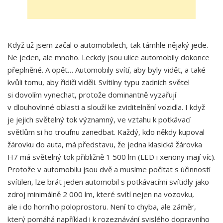
Když už jsem začal o automobilech, tak támhle nějaký jede.
Ne jeden, ale mnoho. Leckdy jsou ulice automobily dokonce
přeplněné. A opět… Automobily svítí, aby byly vidět, a také
kvůli tomu, aby řidiči viděli. Svítilny typu zadních světel
si dovolím vynechat, protože dominantně vyzařují
v dlouhovlnné oblasti a slouží ke zviditelnění vozidla. I když
je jejich světelný tok významný, ve vztahu k potkávací
světlům si ho troufnu zanedbat. Každý, kdo někdy kupoval
žárovku do auta, má představu, že jedna klasická žárovka
H7 má světelný tok přibližně 1 500 lm (LED i xenony mají víc).
Protože v automobilu jsou dvě a musíme počítat s účinností
svítilen, lze brát jeden automobil s potkávacími svítidly jako
zdroj minimálně 2 000 lm, které svítí nejen na vozovku,
ale i do horního poloprostoru. Není to chyba, ale záměr,
který pomáhá například i k rozeznávání svislého dopravního