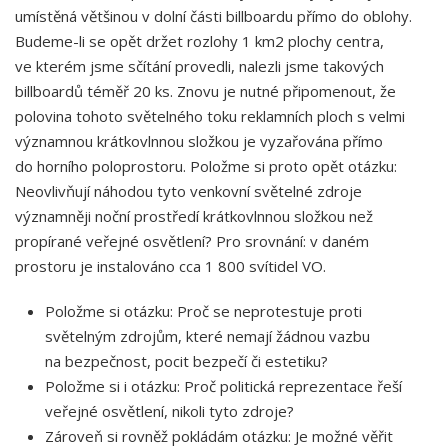
umístěná většinou v dolní části billboardu přímo do oblohy.
Budeme-li se opět držet rozlohy 1 km2 plochy centra,
ve kterém jsme sčítání provedli, nalezli jsme takových
billboardů téměř 20 ks. Znovu je nutné připomenout, že
polovina tohoto světelného toku reklamních ploch s velmi
významnou krátkovlnnou složkou je vyzařována přímo
do horního poloprostoru. Položme si proto opět otázku:
Neovlivňují náhodou tyto venkovní světelné zdroje
významněji noční prostředí krátkovlnnou složkou než
propírané veřejné osvětlení? Pro srovnání: v daném
prostoru je instalováno cca 1 800 svítidel VO.
Položme si otázku: Proč se neprotestuje proti
světelným zdrojům, které nemají žádnou vazbu
na bezpečnost, pocit bezpečí či estetiku?
Položme si i otázku: Proč politická reprezentace řeší
veřejné osvětlení, nikoli tyto zdroje?
Zároveň si rovněž pokládám otázku: Je možné věřit