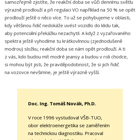
samozřejmě zjistíte, že reakční doba se vůči dennímu světlu
výrazně prodlouží a při regulaci VO například na 50 % se opět
prodlouží ještě o něco více. To už se pohybujeme v oblasti,
kdy většinou řidič nedokáže uvést vozidlo do klidu tak,
aby potenciální překážku nezachytil. A když z vyzařovaného
spektra ještě vyhodíme tu krátkovlnnou (zjednodušeně
modrou) složku, reakční doba se nám opět prodlouží. A ti
z vás, kdo budou mít modré jeansy a budou v roli chodce,
si mohou být jisti, že pravděpodobnost, že si jich řidič
na vozovce nevšimne, je ještě výrazně vyšší.
Doc. Ing. Tomáš Novák, Ph.D.
V roce 1996 vystudoval VŠB-TUO,
obor elektroenergetika se zaměřením
na technickou diagnostiku. Pracoval