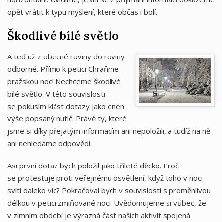
opět vrátit k typu myšlení, které občas i bolí.
Škodlivé bílé světlo
A teď už z obecné roviny do roviny
odborné. Přímo k petici Chraňme
pražskou noc! Nechceme škodlivé
bílé světlo. V této souvislosti
se pokusím klást dotazy jako onen
výše popsaný nutič. Právě ty, které
jsme si díky přejatým informacím ani nepoložili, a tudíž na ně
ani nehledáme odpovědi.
Asi první dotaz bych položil jako tříleté děcko. Proč
se protestuje proti veřejnému osvětlení, když toho v noci
svítí daleko víc? Pokračoval bych v souvislosti s proměnlivou
délkou v petici zmiňované noci. Uvědomujeme si vůbec, že
v zimním období je výrazná část našich aktivit spojená