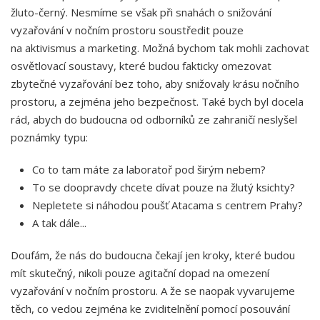
žluto-černý. Nesmíme se však při snahách o snižování
vyzařování v nočním prostoru soustředit pouze
na aktivismus a marketing. Možná bychom tak mohli zachovat
osvětlovací soustavy, které budou fakticky omezovat
zbytečné vyzařování bez toho, aby snižovaly krásu nočního
prostoru, a zejména jeho bezpečnost. Také bych byl docela
rád, abych do budoucna od odborníků ze zahraničí neslyšel
poznámky typu:
Co to tam máte za laboratoř pod širým nebem?
To se doopravdy chcete dívat pouze na žlutý ksichty?
Nepletete si náhodou poušť Atacama s centrem Prahy?
A tak dále...
Doufám, že nás do budoucna čekají jen kroky, které budou
mít skutečný, nikoli pouze agitační dopad na omezení
vyzařování v nočním prostoru. A že se naopak vyvarujeme
těch, co vedou zejména ke zviditelnění pomocí posouvání