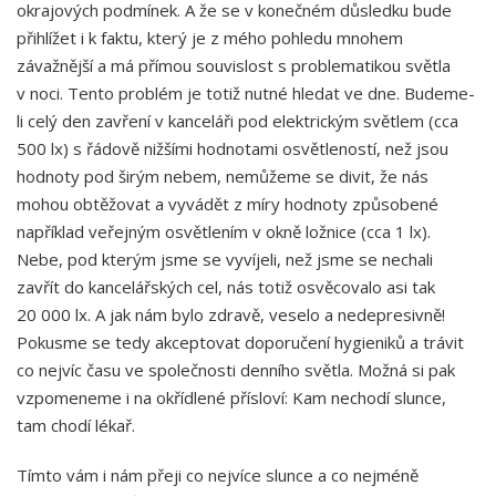
okrajových podmínek. A že se v konečném důsledku bude
přihlížet i k faktu, který je z mého pohledu mnohem
závažnější a má přímou souvislost s problematikou světla
v noci. Tento problém je totiž nutné hledat ve dne. Budeme-
li celý den zavření v kanceláři pod elektrickým světlem (cca
500 lx) s řádově nižšími hodnotami osvětleností, než jsou
hodnoty pod širým nebem, nemůžeme se divit, že nás
mohou obtěžovat a vyvádět z míry hodnoty způsobené
například veřejným osvětlením v okně ložnice (cca 1 lx).
Nebe, pod kterým jsme se vyvíjeli, než jsme se nechali
zavřít do kancelářských cel, nás totiž osvěcovalo asi tak
20 000 lx. A jak nám bylo zdravě, veselo a nedepresivně!
Pokusme se tedy akceptovat doporučení hygieniků a trávit
co nejvíc času ve společnosti denního světla. Možná si pak
vzpomeneme i na okřídlené přísloví: Kam nechodí slunce,
tam chodí lékař.
Tímto vám i nám přeji co nejvíce slunce a co nejméně