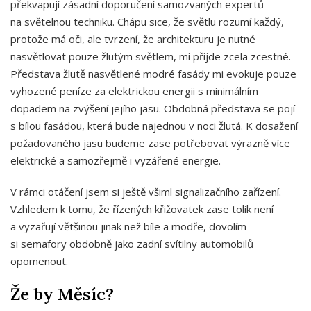
překvapují zásadní doporučení samozvaných expertů
na světelnou techniku. Chápu sice, že světlu rozumí každý,
protože má oči, ale tvrzení, že architekturu je nutné
nasvětlovat pouze žlutým světlem, mi přijde zcela zcestné.
Představa žlutě nasvětlené modré fasády mi evokuje pouze
vyhozené peníze za elektrickou energii s minimálním
dopadem na zvýšení jejího jasu. Obdobná představa se pojí
s bílou fasádou, která bude najednou v noci žlutá. K dosažení
požadovaného jasu budeme zase potřebovat výrazně více
elektrické a samozřejmě i vyzářené energie.
V rámci otáčení jsem si ještě všiml signalizačního zařízení.
Vzhledem k tomu, že řízených křižovatek zase tolik není
a vyzařují většinou jinak než bíle a modře, dovolím
si semafory obdobně jako zadní svítilny automobilů
opomenout.
Že by Měsíc?