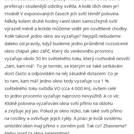
preferují i studenější odstíny světla. A kolik těch oken je?
Hodně! V exponovaných časech jich svítí téměř polovina.
Někdy kolem druhé hodiny ranní oken samozřejmě svítí
výrazně méně a leckde můžeme vidět jen osvětlené chodby.
Kolik takové jedno okno asi vyzařuje? Nejspíš nebudeme
daleko od pravdy, když budeme jedno průměrné rozsvícené
okno chápat jako zářič, který do venkovního prostoru
vyzařuje okolo 50 lm světelného toku, který rozhodně nesvítí
„tam, kam má“. To je termín, se kterým se také setkávám
dost často a odpovídám na něj zásadně dotazem: Co je
to tam, kam má? Jedno okno tedy vyzařuje cca 1 %
světelného toku svítidla VO (cca 4 000 lm), ovšem celé
to jedno procento vyzařuje naprosto nevyužitě. A co víc:
Klidně polovina vyzařování okna svítí přímo na oblohu
a zvyšuje její jas. Pokud je okno nízko, tak také svítí přímo
na rostliny a ovlivňuje jejich cykly. A ptáci je kvůli svislému
umístění oken mají přímo v zorném poli. Tak co? Zhasneme?
Nebo snad ta okna zatemníme?