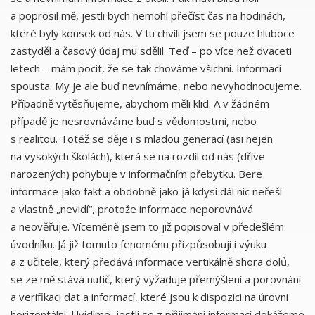
a poprosil mě, jestli bych nemohl přečíst čas na hodinách,
které byly kousek od nás. V tu chvíli jsem se pouze hluboce
zastyděl a časový údaj mu sdělil. Teď – po více než dvaceti
letech – mám pocit, že se tak chováme všichni. Informací
spousta. My je ale buď nevnímáme, nebo nevyhodnocujeme.
Případně vytěsňujeme, abychom měli klid. A v žádném
případě je nesrovnáváme buď s vědomostmi, nebo
s realitou. Totéž se děje i s mladou generací (asi nejen
na vysokých školách), která se na rozdíl od nás (dříve
narozených) pohybuje v informačním přebytku. Bere
informace jako fakt a obdobně jako já kdysi dál nic neřeší
a vlastně „nevidí“, protože informace neporovnává
a neověřuje. Víceméně jsem to již popisoval v předešlém
úvodníku. Já již tomuto fenoménu přizpůsobuji i výuku
a z učitele, který předává informace vertikálně shora dolů,
se ze mě stává nutič, který vyžaduje přemýšlení a porovnání
a verifikaci dat a informací, které jsou k dispozici na úrovni
horizontální. Uvidíme, jestli se z přijímání informací dokážeme