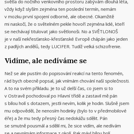
světla do nočního venkovního prostoru zabývám dlouhá léta,
vždy když slyším zejména ten poslední termín, nemám
v mozku první spojení odborné, ale obecné. Okamžitě
mi naskočí, že o světelném pekle hovoří zejména lidé, kteří
se nechávají titulovat jako světlonoši. No a SVĚTLONOŠ
je v naší nekřesťansko-křesťanské Evropě chápán jako jeden
z padlých andělů, tedy LUCIFER. Tudíž velká schizofrenie.
Vidíme, ale nedíváme se
Než se ale pustím do popisování reakcí na tento fenomén,
rád bych obecně popsal, jak vnímám chování naší společnosti.
A to na svém příkladu. Je to už delší čas, co jsem si to
v Ostravě pochodoval po Hlavní třídě a zastavil mě pán
s bílou holí s dotazem, jestli nevím, kolik je hodin. Slušně jsem
mu odpověděl, že nenosím hodinky (bylo to v předmobilové
éře) a že mu tedy přesný čas nedokážu sdělit. Pán
se smutně pousmál a sdělil mi, že sice vidím, ale nedívám
se a nevnímám informace z okolí. Pak mávl bílou holí