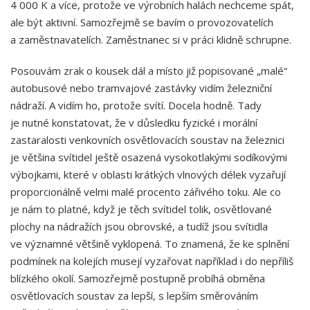
4 000 K a více, protože ve výrobních halách nechceme spát,
ale být aktivní. Samozřejmě se bavím o provozovatelích
a zaměstnavatelích. Zaměstnanec si v práci klidně schrupne.
Posouvám zrak o kousek dál a místo již popisované „malé“
autobusové nebo tramvajové zastávky vidím železniční
nádraží. A vidím ho, protože svítí. Docela hodně. Tady
je nutné konstatovat, že v důsledku fyzické i morální
zastaralosti venkovních osvětlovacích soustav na železnici
je většina svítidel ještě osazená vysokotlakými sodíkovými
výbojkami, které v oblasti krátkých vlnových délek vyzařují
proporcionálně velmi malé procento zářivého toku. Ale co
je nám to platné, když je těch svítidel tolik, osvětlované
plochy na nádražích jsou obrovské, a tudíž jsou svítidla
ve významné většině vyklopená. To znamená, že ke splnění
podmínek na kolejích musejí vyzařovat například i do nepříliš
blízkého okolí. Samozřejmě postupně probíhá obměna
osvětlovacích soustav za lepší, s lepším směrováním