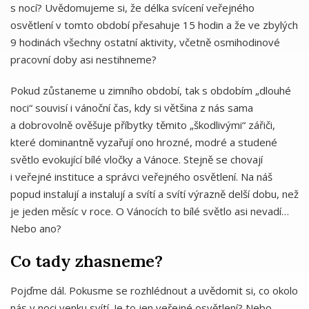
s nocí? Uvědomujeme si, že délka svícení veřejného
osvětlení v tomto období přesahuje 15 hodin a že ve zbylých
9 hodinách všechny ostatní aktivity, včetně osmihodinové
pracovní doby asi nestihneme?
Pokud zůstaneme u zimního období, tak s obdobím „dlouhé
noci“ souvisí i vánoční čas, kdy si většina z nás sama
a dobrovolně ověšuje příbytky těmito „škodlivými“ zářiči,
které dominantně vyzařují ono hrozné, modré a studené
světlo evokující bílé vločky a Vánoce. Stejně se chovají
i veřejné instituce a správci veřejného osvětlení. Na náš
popud instalují a instalují a svítí a svítí výrazně delší dobu, než
je jeden měsíc v roce. O Vánocích to bílé světlo asi nevadí…
Nebo ano?
Co tady zhasneme?
Pojďme dál. Pokusme se rozhlédnout a uvědomit si, co okolo
nás v noci venku svítí. Je to jen veřejné osvětlení? Nebo