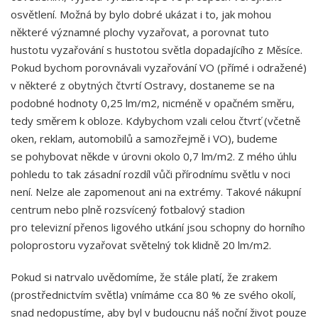
osvětlení. Možná by bylo dobré ukázat i to, jak mohou
některé významné plochy vyzařovat, a porovnat tuto
hustotu vyzařování s hustotou světla dopadajícího z Měsíce.
Pokud bychom porovnávali vyzařování VO (přímé i odražené)
v některé z obytných čtvrtí Ostravy, dostaneme se na
podobné hodnoty 0,25 lm/m2, nicméně v opačném směru,
tedy směrem k obloze. Kdybychom vzali celou čtvrť (včetně
oken, reklam, automobilů a samozřejmě i VO), budeme
se pohybovat někde v úrovni okolo 0,7 lm/m2. Z mého úhlu
pohledu to tak zásadní rozdíl vůči přírodnímu světlu v noci
není. Nelze ale zapomenout ani na extrémy. Takové nákupní
centrum nebo plně rozsvícený fotbalový stadion
pro televizní přenos ligového utkání jsou schopny do horního
poloprostoru vyzařovat světelný tok klidně 20 lm/m2.
Pokud si natrvalo uvědomíme, že stále platí, že zrakem
(prostřednictvím světla) vnímáme cca 80 % ze svého okolí,
snad nedopustíme, aby byl v budoucnu náš noční život pouze