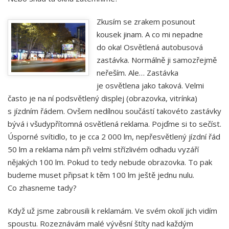
Zkusím se zrakem posunout
kousek jinam. A co mi nepadne
do oka! Osvětlená autobusová
zastávka. Normálně ji samozřejmě
neřeším. Ale… Zastávka
je osvětlena jako taková. Velmi
často je na ní podsvětlený displej (obrazovka, vitrínka)
s jízdním řádem. Ovšem nedílnou součástí takovéto zastávky
bývá i všudypřítomná osvětlená reklama. Pojďme si to sečíst.
Úsporné svítidlo, to je cca 2 000 lm, nepřesvětlený jízdní řád
50 lm a reklama nám při velmi střízlivém odhadu vyzáří
nějakých 100 lm. Pokud to tedy nebude obrazovka. To pak
budeme muset připsat k těm 100 lm ještě jednu nulu.
Co zhasneme tady?
Když už jsme zabrousili k reklamám. Ve svém okolí jich vidím
spoustu. Rozeznávám malé vývěsní štíty nad každým